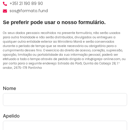
+351 21 190 89 90
sos@formato.fund
Se preferir pode usar o nosso formulário.
Os seus dados pessoais recolhidos no presente formulário, não serão usados
para outra finalidade e não serão distribuídos, divulgados ou entregues a
qualquer outra entidade exterior ao Ministério Maná e serão conservados
durante o período de tempo que se revele necessário ou obrigatório para o
cumprimento desses fins. O exercício do direito de acesso, correção, supressão,
oposição, limitação ou portabilidade da sua informação pessoal, poderá ser
efetuado a todo o tempo através de pedido dirigido a info@igreja-online.com, ou
por carta para o seguinte endereço: Estrada da Paiã, Quinta da Cabaça 2B, 1.º
andar, 2675-178 Pontinha
Nome
Apelido